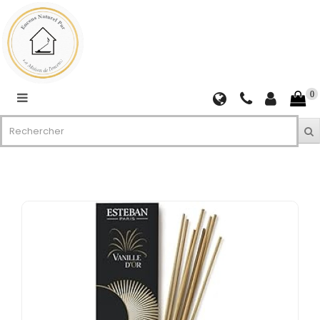
Catégories
ENCENS
EN
BÂTONS
0
ET
RÉSINES
ENCENS
RELIGIEUX
CÔNES
D'ENCENS
PORTE-
ENCENS
ET
BRÛLEURS
AROMATHÉRAPIE