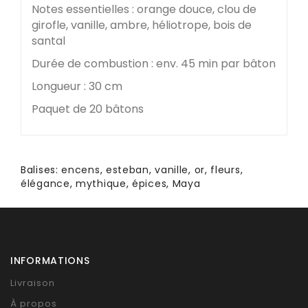
Notes essentielles : orange douce, clou de
girofle, vanille, ambre, héliotrope, bois de
santal
Durée de combustion : env. 45 min par bâton
Longueur : 30 cm
Paquet de 20 bâtons
Balises:
encens
,
esteban
,
vanille
,
or
,
fleurs
,
élégance
,
mythique
,
épices
,
Maya
INFORMATIONS
Livraison
À propos