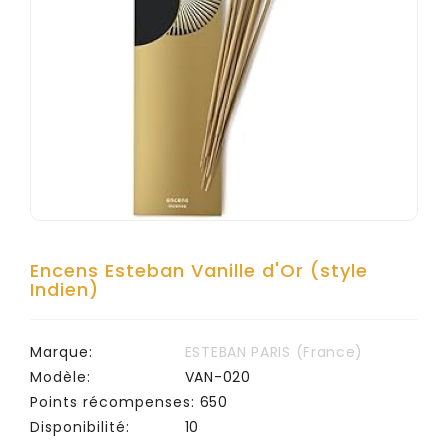
ENSEMBLES
CADEAU
ANTI-
MOUSTIQUE
NATUREL
SÉRIE
DES
ARCHANGES
DIVERS
Encens Esteban Vanille d'Or (style
LIQUIDATION
Indien)
Marque:
ESTEBAN PARIS (France)
Modèle:
VAN-020
Points récompenses:
650
Disponibilité:
10