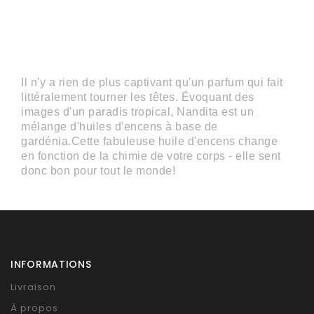
Il n'y a rien de plus captivant qu'un parfum qui fait
littéralement tourner les têtes. Évoquant des
images d'un paradis tropical, Nandita est un
mélange d'huiles d'encens à base de
gardénia.Cette fabuleuse huile d'encens change
en fonction de la chimie de votre corps - elle sent
donc bon pour tout le monde!
INFORMATIONS
Livraison
À propos