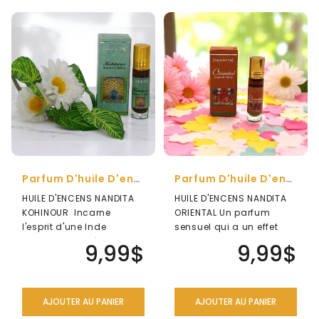
Parfum D'huile D'encens Nandita Kohinour
Parfum D'huile D'encens Nandita Oriental
HUILE D'ENCENS NANDITA
HUILE D'ENCENS NANDITA
KOHINOUR Incarne
ORIENTAL Un parfum
l'esprit d'une Inde
sensuel qui a un effet
unique. Son arôme
calme et apaisant. Huile
9,99$
9,99$
incomparable induit ..
d'encens..
AJOUTER AU PANIER
AJOUTER AU PANIER