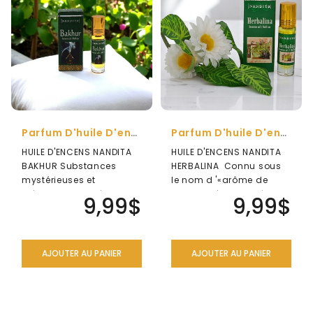
ENSEMBLES
CADEAU
ANTI-
MOUSTIQUE
NATUREL
SÉRIE
DES
Parfum D'huile D'encens Nandita Bakhur
Parfum D'huile D'encens Nandita Herbalina
ARCHANGES
HUILE D'ENCENS NANDITA
HUILE D'ENCENS NANDITA
BAKHUR Substances
HERBALINA Connu sous
DIVERS
mystérieuses et
le nom d '«arôme de
précieuses utilisées en
tranquilité», son arôme
LIQUIDATION
9,99$
9,99$
parfumerie et à us..
profond et..
AJOUTER AU PANIER
AJOUTER AU PANIER