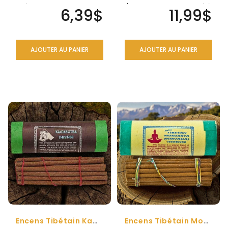
tibétain traditionnel est
l'Himalaya est fabriqué à
6,39$
11,99$
fabriqué..
la..
AJOUTER AU PANIER
AJOUTER AU PANIER
Encens Tibétain Kamasutra
Encens Tibétain Mokchhya (Nirvana)