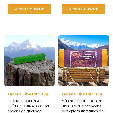
AJOUTER AU PANIER
AJOUTER AU PANIER
Encens Tibétain Himalayan (Dr. Tinlay Wangchuk)
Encens Tibétain Himalayien Épicé
ENCENS DE GUÉRISON
MÉLANGE ÉPICÉ TIBETAIN
TIBÉTAIN D’HIMALAYA Cet
HIMALAYIEN Cet encens
encens de guérison
aux épices tibétaines de