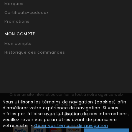
Marques
Certificats-cadeaux
Promotions
MON COMPTE
Mon compte
Historique des commandes
Créer un site internet ou confier le tout à notre agence web
Nous utilisons les témoins de navigation (cookies) afin
votresite.ca
d'améliorer votre expérience de navigation. Si vous
n'êtes pas à l'aise avec l'utilisation de ces informations,
Encens Naturel Pur © 2026
veuillez revoir vos paramètres avant de poursuivre
votre visite. -
Gérer vos témoins de navigation