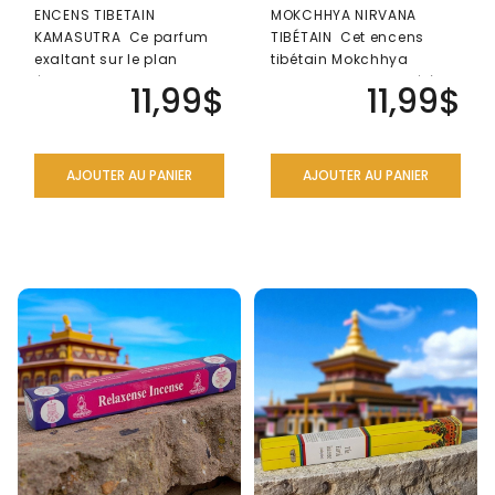
ENCENS TIBETAIN
MOKCHHYA NIRVANA
KAMASUTRA Ce parfum
TIBÉTAIN Cet encens
exaltant sur le plan
tibétain Mokchhya
émotionnel peut
Nirvana est fabriqué à la
11,99$
11,99$
grandement améliorer
main au Népal. Ce..
l'hu..
AJOUTER AU PANIER
AJOUTER AU PANIER