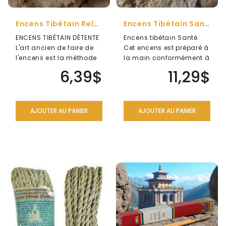
Encens Tibétain Relaxance
Encens Tibétain Santé
ENCENS TIBÉTAIN DÉTENTE
Encens tibétain Santé
L'art ancien de faire de
Cet encens est préparé à
l'encens est la méthode
la main conformément à
traditionnelle MASALA d..
la formule établie par
6,39$
11,29$
les..
AJOUTER AU PANIER
AJOUTER AU PANIER