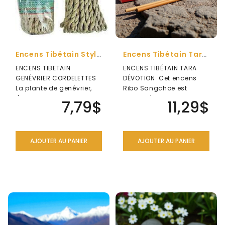
Encens Tibétain Style Cordelette Au Genévrier
Encens Tibétain Tara Devotion
ENCENS TIBETAIN
ENCENS TIBÉTAIN TARA
GENÉVRIER CORDELETTES
DÉVOTION Cet encens
La plante de genévrier,
Ribo Sangchoe est
l'une des herbes rares
fabriqué collectivement
7,79$
11,29$
trouvées dan..
à partir de d..
AJOUTER AU PANIER
AJOUTER AU PANIER