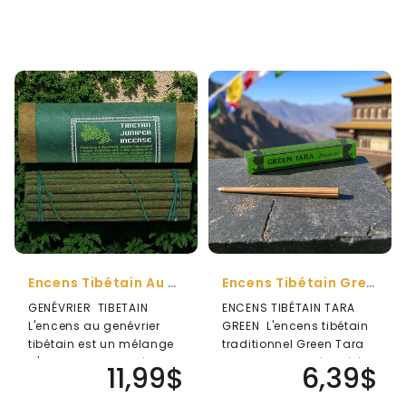
Encens Tibétain Au Genévrier
Encens Tibétain Green Tara
GENÉVRIER TIBETAIN
ENCENS TIBÉTAIN TARA
L'encens au genévrier
GREEN L'encens tibétain
tibétain est un mélange
traditionnel Green Tara
d'excellente qualité
est purement préparé à
11,99$
6,39$
d'encens au ..
la m..