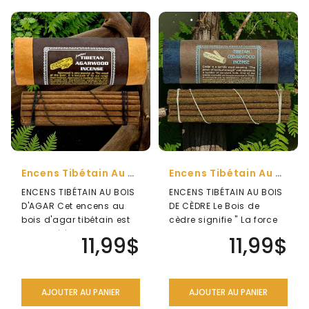
Encens Tibétain Au Bois D'Agar
Encens Tibétain Au Bois De Cèdre
ENCENS TIBÉTAIN AU BOIS
ENCENS TIBÉTAIN AU BOIS
D'AGAR Cet encens au
DE CÈDRE Le Bois de
bois d'agar tibétain est
cèdre signifie " La force
fabriqué à la main au
et la puissance
11,99$
11,99$
Népal. ..
spirituelle" ..
AJOUTER AU PANIER
AJOUTER AU PANIER