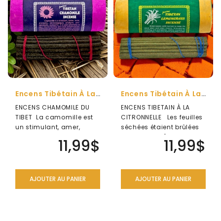
ENSEMBLES
CADEAU
ANTI-
MOUSTIQUE
NATUREL
SÉRIE
DES
Encens Tibétain À La Camomille
Encens Tibétain À La Citronnelle
ARCHANGES
ENCENS CHAMOMILE DU
ENCENS TIBETAIN À LA
TIBET La camomille est
CITRONNELLE Les feuilles
DIVERS
un stimulant, amer,
séchées étaient brûlées
tonique, aromatique,
pour garder l'esprit
LIQUIDATION
11,99$
11,99$
emménagogue,..
alerte..
AJOUTER AU PANIER
AJOUTER AU PANIER