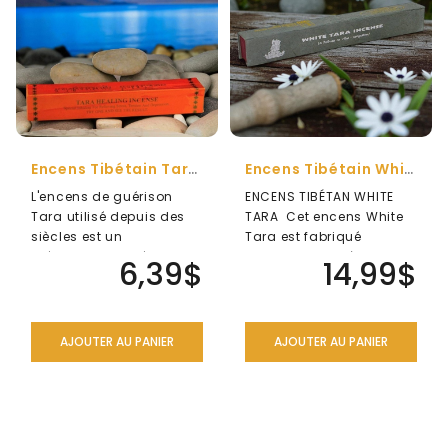
Encens Tibétain Tara Healing (Dr.Dhadon Jamling)
Encens Tibétain WhiteTara
L'encens de guérison
ENCENS TIBÉTAN WHITE
Tara utilisé depuis des
TARA Cet encens White
siècles est un
Tara est fabriqué
médicament tibétain
collectivement à partir
6,39$
14,99$
traditionnel contre ..
de diverses..
AJOUTER AU PANIER
AJOUTER AU PANIER