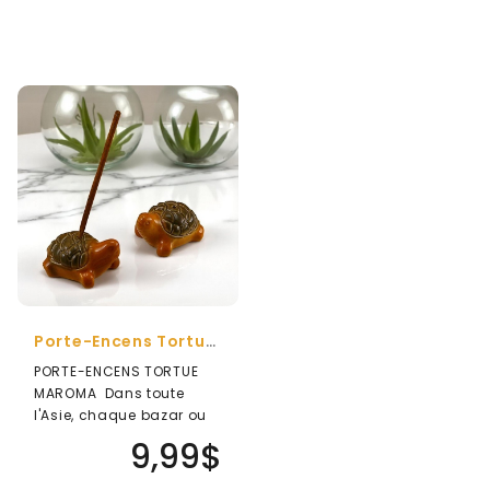
Porte-Encens Tortue En Céramique
PORTE-ENCENS TORTUE
MAROMA Dans toute
l'Asie, chaque bazar ou
temple vend ces
9,99$
charmants petits p..