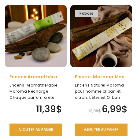
Rabais
Encens Aromathérapie Maroma RECHARGE
Encens Maroma Men Oliban Et Citron
Encens Aromathérapie
Encens Naturel Maroma
Maroma Recharge
pour homme oliban et
Chaque parfum a été
citron. L'éternel Oliban
élaboré avec soin grâce
illuminé gaiement de
11,39$
6,99$
à un mélange se..
notes de Ci..
13,99$
AJOUTER AU PANIER
AJOUTER AU PANIER