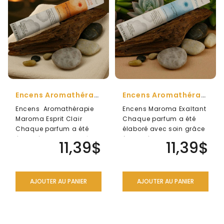
ENSEMBLES
CADEAU
ANTI-
MOUSTIQUE
NATUREL
SÉRIE
DES
Encens Aromathérapie Maroma ESPRIT CLAIR
Encens Aromathérapie Maroma EXALTANT
ARCHANGES
Encens Aromathérapie
Encens Maroma Exaltant
Maroma Esprit Clair
Chaque parfum a été
DIVERS
Chaque parfum a été
élaboré avec soin grâce
élaboré avec soin grâce
à un mélange sensible
LIQUIDATION
11,39$
11,39$
à un mélang..
de nombr..
AJOUTER AU PANIER
AJOUTER AU PANIER