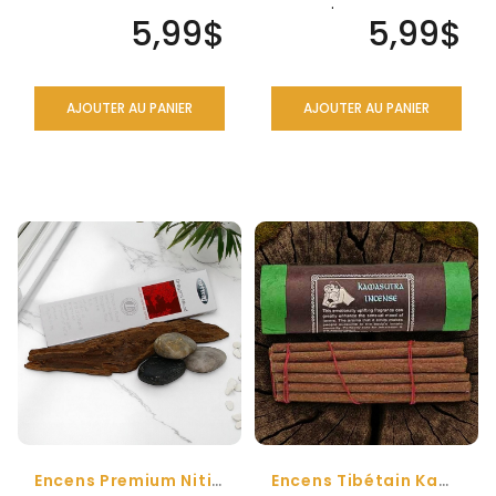
de jardin anglais avec
remplit l'air de
5,99$
5,99$
son a..
promesse..
AJOUTER AU PANIER
AJOUTER AU PANIER
Encens Premium Nitiraj Sang Des Dragons
Encens Tibétain Kamasutra