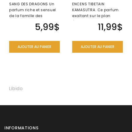
SANG DES DRAGONS Un
ENCENS TIBETAIN
parfum riche et sensuel
KAMASUTRA Ce parfum
de la famille des
exaltant sur le plan
palmiers dracaena.
émotionnel peut
5,99$
11,99$
L'arôme est subt..
grandement améliorer
l'hu..
AJOUTER AU PANIER
AJOUTER AU PANIER
Libido
INFORMATIONS