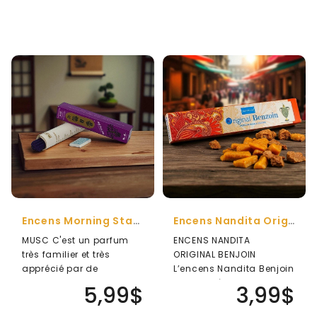
Encens Morning Star Musc
Encens Nandita Original Benjoin 15g
MUSC C'est un parfum
ENCENS NANDITA
très familier et très
ORIGINAL BENJOIN
apprécié par de
L’encens Nandita Benjoin
nombreuses personnes.
donnera à votre maison
5,99$
3,99$
Son arôme terreu..
un parfum sensuel..