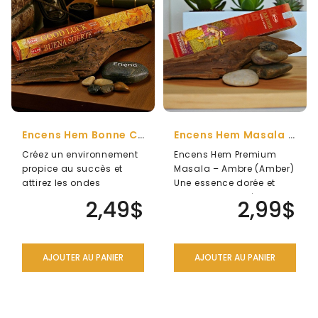
ENSEMBLES
CADEAU
ANTI-
MOUSTIQUE
NATUREL
SÉRIE
DES
Encens Hem Bonne Chance
Encens Hem Masala Ambre
ARCHANGES
Créez un environnement
Encens Hem Premium
propice au succès et
Masala – Ambre (Amber)
DIVERS
attirez les ondes
Une essence dorée et
positives dans votre vie.
mystique pour réchauffer
LIQUIDATION
2,49$
2,99$
Descr..
l'âme et ..
AJOUTER AU PANIER
AJOUTER AU PANIER