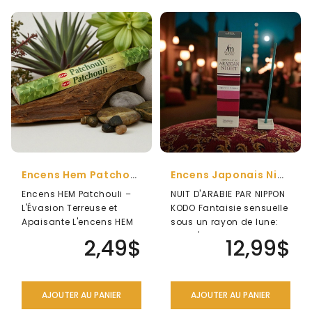
Encens Hem Patchouli
Encens Japonais Nippon Kodo (Fragrance Memories) Nuit D'Arabie
Encens HEM Patchouli –
NUIT D'ARABIE PAR NIPPON
L'Évasion Terreuse et
KODO Fantaisie sensuelle
Apaisante L'encens HEM
sous un rayon de lune:
Patchouli est une
Nuit d'Arabie ..
2,49$
12,99$
invitation ..
AJOUTER AU PANIER
AJOUTER AU PANIER