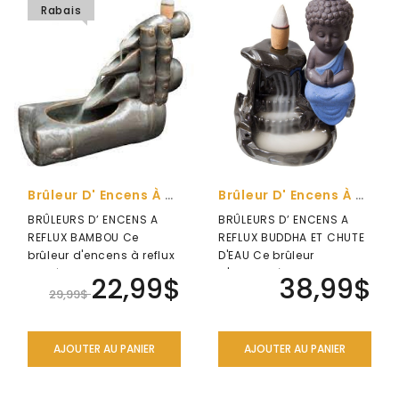
Rabais
ENSEMBLES
CADEAU
ANTI-
MOUSTIQUE
NATUREL
SÉRIE
DES
ARCHANGES
Brûleur D' Encens À Reflux Bambou
Brûleur D' Encens À Reflux Buddha Et Chute D'eau
DIVERS
BRÛLEURS D’ ENCENS A
BRÛLEURS D’ ENCENS A
REFLUX BAMBOU Ce
REFLUX BUDDHA ET CHUTE
LIQUIDATION
brûleur d'encens à reflux
D'EAU Ce brûleur
en céramique est
d'encens à reflux en
22,99$
38,99$
spécialement con..
céramique est s..
29,99$
AJOUTER AU PANIER
AJOUTER AU PANIER