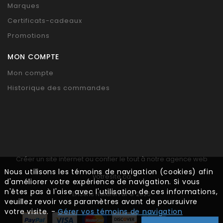
Marques
Certificats-cadeaux
Promotions
MON COMPTE
Mon compte
Historique des commandes
Créer un site internet ou confier le tout à notre agence web
Nous utilisons les témoins de navigation (cookies) afin
votresite.ca
d'améliorer votre expérience de navigation. Si vous
n'êtes pas à l'aise avec l'utilisation de ces informations,
Encens Naturel Pur © 2026
veuillez revoir vos paramètres avant de poursuivre
votre visite. -
Gérer vos témoins de navigation