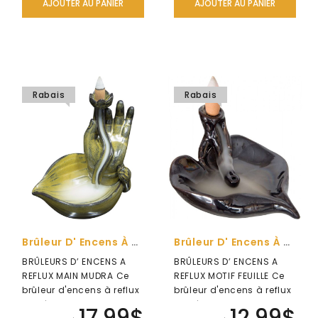
AJOUTER AU PANIER
AJOUTER AU PANIER
Rabais
Rabais
Brûleur D' Encens À Reflux Main Mudra
Brûleur D' Encens À Reflux Motif Feuille
BRÛLEURS D’ ENCENS A
BRÛLEURS D’ ENCENS A
REFLUX MAIN MUDRA Ce
REFLUX MOTIF FEUILLE Ce
brûleur d'encens à reflux
brûleur d'encens à reflux
en céramique est
en céramique est
17,99$
12,99$