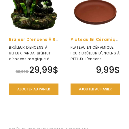
Brûleur D'encens À Reflux Panda
Plateau En Céramique Pour Brûleur À Reflux
BRÛLEUR D'ENCENS À
PLATEAU EN CÉRAMIQUE
REFLUX PANDA Brûleur
POUR BRÛLEUR D'ENCENS À
d'encens magique à
REFLUX L'encens
reflux : La fumée
Backflow est tout aussi
29,99$
9,99$
d'encens coule vers..
agréable à ..
38,99$
AJOUTER AU PANIER
AJOUTER AU PANIER