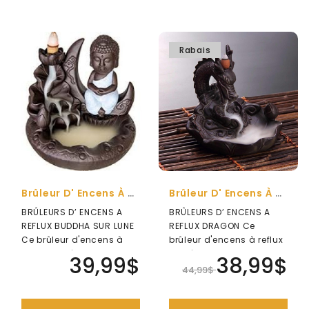
Rabais
Brûleur D' Encens À Reflux Buddha Sur Lune
Brûleur D' Encens À Reflux Dragon
BRÛLEURS D’ ENCENS A
BRÛLEURS D’ ENCENS A
REFLUX BUDDHA SUR LUNE
REFLUX DRAGON Ce
Ce brûleur d'encens à
brûleur d'encens à reflux
reflux en céramique est
en céramique est
39,99$
38,99$
spécial..
spécialement con..
44,99$