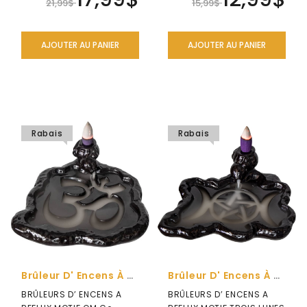
spécialement..
spécialem..
21,99$
15,99$
AJOUTER AU PANIER
AJOUTER AU PANIER
Rabais
Rabais
Brûleur D' Encens À Reflux Motif OM
Brûleur D' Encens À Reflux Motif Trois Lunes
BRÛLEURS D’ ENCENS A
BRÛLEURS D’ ENCENS A