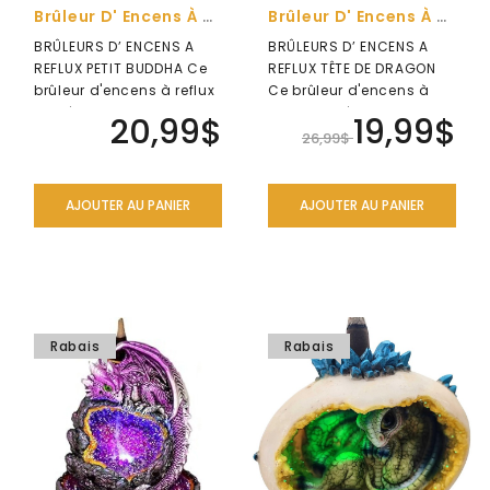
Brûleur D' Encens À Reflux Petit Buddha
Brûleur D' Encens À Reflux Tête De Dragon
BRÛLEURS D’ ENCENS A
BRÛLEURS D’ ENCENS A
REFLUX PETIT BUDDHA Ce
REFLUX TÊTE DE DRAGON
brûleur d'encens à reflux
Ce brûleur d'encens à
en céramique est
reflux en céramique est
20,99$
19,99$
spécialeme..
spéciale..
26,99$
AJOUTER AU PANIER
AJOUTER AU PANIER
Rabais
Rabais