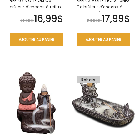
REFLUX MOTIF OM Ce
REFLUX MOTIF TROIS LUNES
brûleur d'encens à reflux
Ce brûleur d'encens à
en céramique est
reflux en céramique est
16,99$
17,99$
spécialement c..
spéci..
21,99$
23,99$
AJOUTER AU PANIER
AJOUTER AU PANIER
Rabais