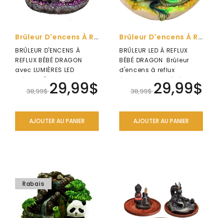
Brûleur D'encens À Reflux LED Bébé Dragon
Brûleur D'encens À Reflux LED Bébé Dragon
BRÛLEUR D'ENCENS À
BRÛLEUR LED À REFLUX
REFLUX BÉBÉ DRAGON
BÉBÉ DRAGON Brûleur
avec LUMIÈRES LED
d'encens à reflux
Brûleur d'encens LED
éclosion d’un bébé
29,99$
29,99$
magique à reflux : ..
dragon avec lumièr..
38,99$
38,99$
AJOUTER AU PANIER
AJOUTER AU PANIER
Rabais