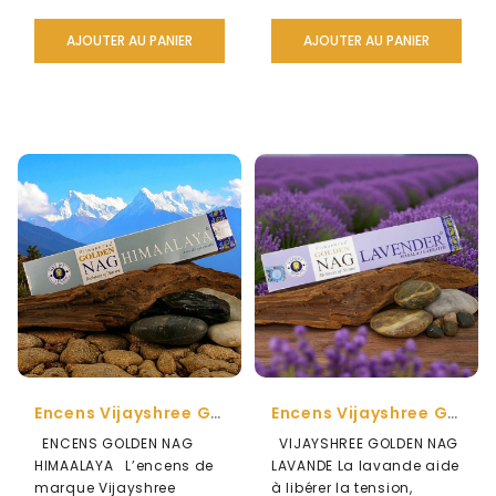
AJOUTER AU PANIER
AJOUTER AU PANIER
Encens Vijayshree Golden Nag Himaalaya
Encens Vijayshree Golden Nag Lavande
ENCENS GOLDEN NAG
VIJAYSHREE GOLDEN NAG
HIMAALAYA L’encens de
LAVANDE La lavande aide
marque Vijayshree
à libérer la tension,