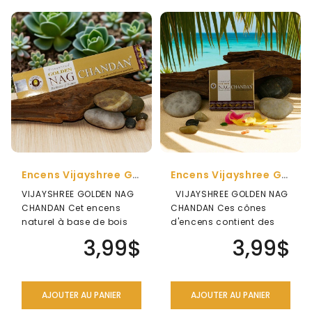
Encens Vijayshree Golden Nag Chandan ( Bois De Santal)
Encens Vijayshree Golden Nag Chandan (Bois De Santal) ( Cônes)
VIJAYSHREE GOLDEN NAG
VIJAYSHREE GOLDEN NAG
CHANDAN Cet encens
CHANDAN Ces cônes
naturel à base de bois
d'encens contient des
de santal et de champa,
produits aromatiques
3,99$
3,99$
à l'odeur..
qui lui..
AJOUTER AU PANIER
AJOUTER AU PANIER