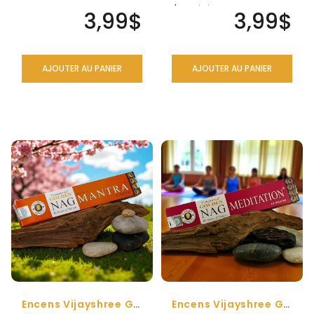
golden nag Himaalaya
l'anxiété, le stress et ..
3,99$
3,99$
est de t..
AJOUTER AU PANIER
AJOUTER AU PANIER
Encens Vijayshree Golden Nag Mantra
Encens Vijayshree Golden Nag Méditation