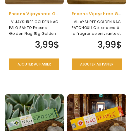
Encens Vijayshree Golden Nag Palo Santo
Encens Vijayshree Golden Nag Patchouli
VIJAYSHREE GOLDEN NAG
VIJAYSHREE GOLDEN NAG
PALO SANTO Encens
PATCHOULI Cet encens à
Golden Nag 15g Golden
la fragrance enivrante et
Nag est une marque de
captivante est conçu ..
3,99$
3,99$
renom..
AJOUTER AU PANIER
AJOUTER AU PANIER