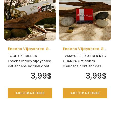
ENSEMBLES
CADEAU
ANTI-
MOUSTIQUE
NATUREL
SÉRIE
DES
Encens Vijayshree Golden Buddha
Encens Vijayshree Golden Nag Champa ( Cônes)
ARCHANGES
GOLDEN BUDDHA
VIJAYSHREE GOLDEN NAG
Encens indien Vijayshree,
CHAMPA Cet cônes
DIVERS
cet encens naturel dont
d'encens contient des
la fragrance créera une..
produits aromatiques
LIQUIDATION
3,99$
3,99$
qui lui p..
AJOUTER AU PANIER
AJOUTER AU PANIER