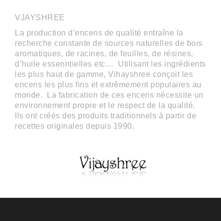
VJAYSHREE
La production d’encens de qualité entraîne la
recherche constante de sources naturelles de bois
aromatiques, de racines, de feuilles, de résines,
d’huile essenntielles etc… Utilisant les ingrédients
les plus haut de gamme, Vihayshree conçoit les
encens les plus fins et extrêmement populaires au
monde. La fabrication de ces encens nécessite un
environnement propre et le respect de la qualité.
Ils ont créés des produits traditionnels à partir de
recettes originales depuis 1990.