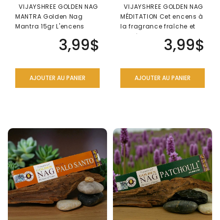
VIJAYSHREE GOLDEN NAG
VIJAYSHREE GOLDEN NAG
MANTRA Golden Nag
MÉDITATION Cet encens à
Mantra 15gr L'encens
la fragrance fraîche et
authentique Mantra
boisée, est un encens ..
3,99$
3,99$
indien es..
AJOUTER AU PANIER
AJOUTER AU PANIER