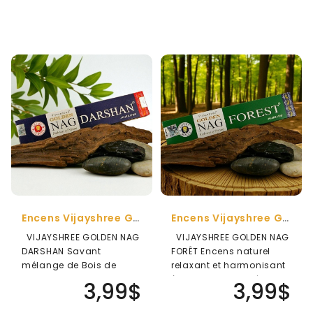
Encens Vijayshree Golden Nag Darshan ( Bois De Santal)
Encens Vijayshree Golden Nag Forêt
VIJAYSHREE GOLDEN NAG
VIJAYSHREE GOLDEN NAG
DARSHAN Savant
FORÊT Encens naturel
mélange de Bois de
relaxant et harmonisant
Santal, de Jasmin et de
à la fragrance fraîche
3,99$
3,99$
Vanille cet ..
et..